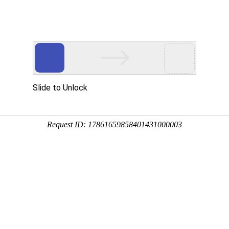
u支付(中国)
关于u支付(中国)
产品展示
文件获
体和液体混合物中成分的机器。广泛应用于石油、食品
护措施吗？今天，我给大家做一个详细的介绍。