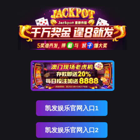
u支付(中国)
全部分类
u支付(中国)
离心机的日常维护以及注意事项
发布时间：
2021-07-15 12:36
来源：