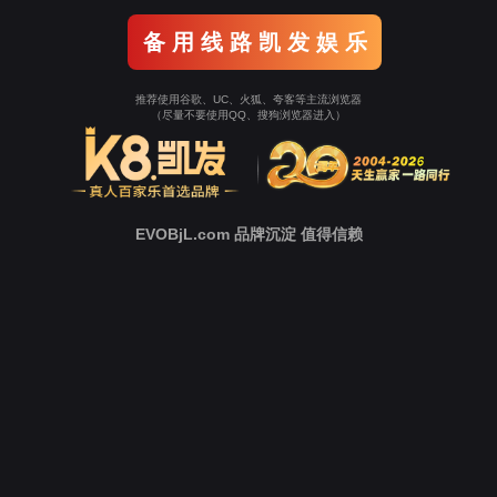
离心机的日常维护以及注意事项
离心机是对三足式离心机的技术改造，采用平台结
构，壳体与平台焊接在一起，选用离心机进行定期
检验。检查离心机套筒。如果管套内有异物和污
垢，橡胶脱落，必须立即处理，以保持离心机平
衡。校准离心机的转速。在转子盖上插入反光条，
然后用非接触式红外转速表顺利获得离心机盖上的
观察孔进行测量，定期检查车门气动保护装置、门
锁开关是否正常工作，定期检查冷却风扇是否正常
工作;定期清除通风窗和离心式冷凝器上的灰尘，保